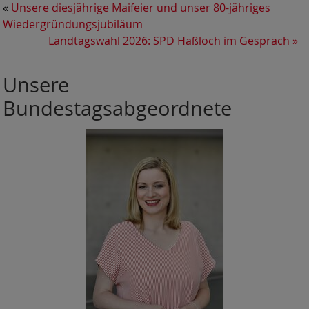
«
Unsere diesjährige Maifeier und unser 80-jähriges
Wiedergründungsjubiläum
Landtagswahl 2026: SPD Haßloch im Gespräch
»
Unsere
Bundestagsabgeordnete