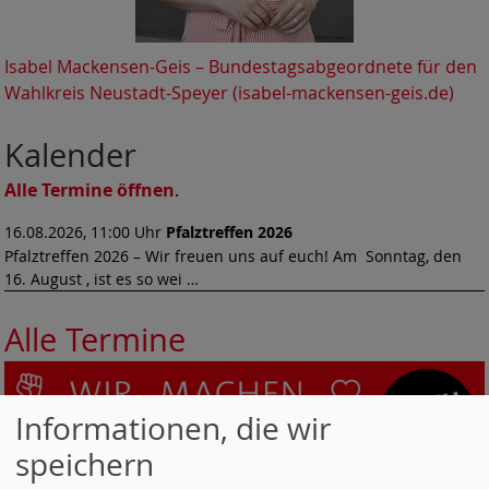
Isabel Mackensen-Geis – Bundestagsabgeordnete für den
Wahlkreis Neustadt-Speyer (isabel-mackensen-geis.de)
Kalender
Alle Termine öffnen
.
16.08.2026, 11:00 Uhr
Pfalztreffen 2026
Pfalztreffen 2026 – Wir freuen uns auf euch! Am Sonntag, den
16. August , ist es so wei …
Alle Termine
Informationen, die wir
speichern