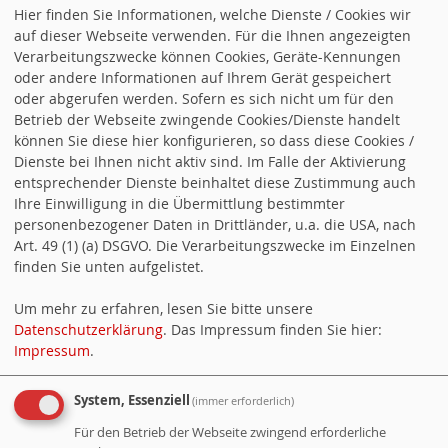
Hier finden Sie Informationen, welche Dienste / Cookies wir
auf dieser Webseite verwenden. Für die Ihnen angezeigten
Verarbeitungszwecke können Cookies, Geräte-Kennungen
oder andere Informationen auf Ihrem Gerät gespeichert
oder abgerufen werden. Sofern es sich nicht um für den
Vorwärts
Betrieb der Webseite zwingende Cookies/Dienste handelt
können Sie diese hier konfigurieren, so dass diese Cookies /
Dienste bei Ihnen nicht aktiv sind. Im Falle der Aktivierung
entsprechender Dienste beinhaltet diese Zustimmung auch
Ihre Einwilligung in die Übermittlung bestimmter
personenbezogener Daten in Drittländer, u.a. die USA, nach
Zähler
Art. 49 (1) (a) DSGVO. Die Verarbeitungszwecke im Einzelnen
Besucher:
108
finden Sie unten aufgelistet.
Heute:
38
Um mehr zu erfahren, lesen Sie bitte unsere
Online:
2
Datenschutzerklärung
. Das Impressum finden Sie hier:
Impressum
.
Downloads
System, Essenziell
(immer erforderlich)
Datei laden: Geschäftsordnung SPD Vorstand
2025
,
Für den Betrieb der Webseite zwingend erforderliche